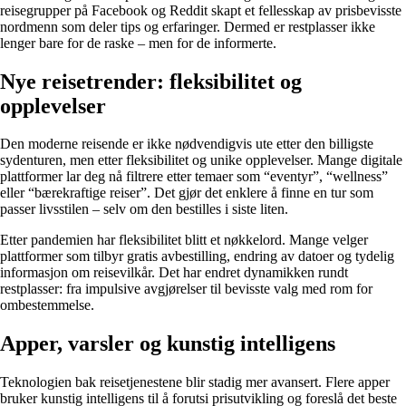
reisegrupper på Facebook og Reddit skapt et fellesskap av prisbevisste
nordmenn som deler tips og erfaringer. Dermed er restplasser ikke
lenger bare for de raske – men for de informerte.
Nye reisetrender: fleksibilitet og
opplevelser
Den moderne reisende er ikke nødvendigvis ute etter den billigste
sydenturen, men etter fleksibilitet og unike opplevelser. Mange digitale
plattformer lar deg nå filtrere etter temaer som “eventyr”, “wellness”
eller “bærekraftige reiser”. Det gjør det enklere å finne en tur som
passer livsstilen – selv om den bestilles i siste liten.
Etter pandemien har fleksibilitet blitt et nøkkelord. Mange velger
plattformer som tilbyr gratis avbestilling, endring av datoer og tydelig
informasjon om reisevilkår. Det har endret dynamikken rundt
restplasser: fra impulsive avgjørelser til bevisste valg med rom for
ombestemmelse.
Apper, varsler og kunstig intelligens
Teknologien bak reisetjenestene blir stadig mer avansert. Flere apper
bruker kunstig intelligens til å forutsi prisutvikling og foreslå det beste