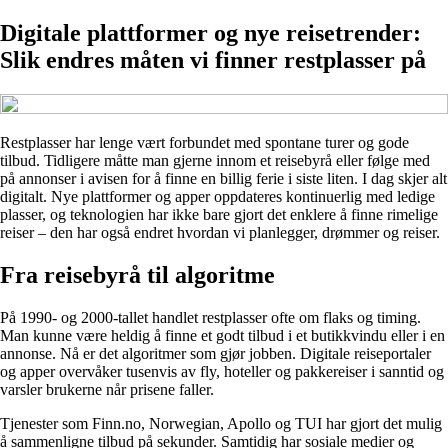
Digitale plattformer og nye reisetrender:
Slik endres måten vi finner restplasser på
Restplasser har lenge vært forbundet med spontane turer og gode
tilbud. Tidligere måtte man gjerne innom et reisebyrå eller følge med
på annonser i avisen for å finne en billig ferie i siste liten. I dag skjer alt
digitalt. Nye plattformer og apper oppdateres kontinuerlig med ledige
plasser, og teknologien har ikke bare gjort det enklere å finne rimelige
reiser – den har også endret hvordan vi planlegger, drømmer og reiser.
Fra reisebyrå til algoritme
På 1990- og 2000-tallet handlet restplasser ofte om flaks og timing.
Man kunne være heldig å finne et godt tilbud i et butikkvindu eller i en
annonse. Nå er det algoritmer som gjør jobben. Digitale reiseportaler
og apper overvåker tusenvis av fly, hoteller og pakkereiser i sanntid og
varsler brukerne når prisene faller.
Tjenester som Finn.no, Norwegian, Apollo og TUI har gjort det mulig
å sammenligne tilbud på sekunder. Samtidig har sosiale medier og