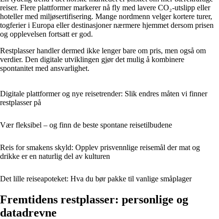
reiser. Flere plattformer markerer nå fly med lavere CO₂-utslipp eller
hoteller med miljøsertifisering. Mange nordmenn velger kortere turer,
togferier i Europa eller destinasjoner nærmere hjemmet dersom prisen
og opplevelsen fortsatt er god.
Restplasser handler dermed ikke lenger bare om pris, men også om
verdier. Den digitale utviklingen gjør det mulig å kombinere
spontanitet med ansvarlighet.
Digitale plattformer og nye reisetrender: Slik endres måten vi finner
restplasser på
Vær fleksibel – og finn de beste spontane reisetilbudene
Reis for smakens skyld: Opplev prisvennlige reisemål der mat og
drikke er en naturlig del av kulturen
Det lille reiseapoteket: Hva du bør pakke til vanlige småplager
Fremtidens restplasser: personlige og
datadrevne