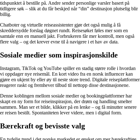
tidspunktet å bestille på. Andre sender personlige varsler basert på
tidligere søk – slik at du får beskjed når “din” destinasjon plutselig blir
billig.
Chatboter og virtuelle reiseassistenter gjør det også mulig å få
skreddersydde forslag døgnet rundt. Reisesøket føles mer som en
samtale enn en manuell jakt. Forbrukeren får mer kontroll, men også
flere valg – og det krever evne til å navigere i et hav av data.
Sosiale medier som inspirasjonskilde
Instagram, TikTok og YouTube spiller en stadig større rolle i hvordan
vi oppdager nye reisemål. En kort video fra en norsk influencer kan
gjøre en ukjent by eller øy til neste store trend. Digitale reiseplattformer
reagerer raskt og fremhever tilbud til nettopp disse destinasjonene.
Denne koblingen mellom sosiale medier og bookingplattformer har
skapt en ny form for reiseinspirasjon, der drøm og handling smelter
sammen. Man ser et bilde, klikker på en lenke – og få minutter senere
er reisen bestilt. Spontaniteten lever videre, men i digital form.
Bærekraft og bevisste valg
En tydelig trend i det norske markedet er ønsket om mer bærekraftige