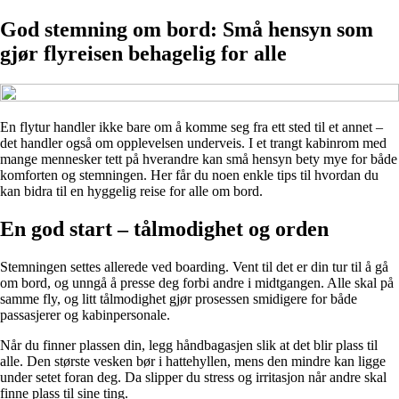
God stemning om bord: Små hensyn som
gjør flyreisen behagelig for alle
En flytur handler ikke bare om å komme seg fra ett sted til et annet –
det handler også om opplevelsen underveis. I et trangt kabinrom med
mange mennesker tett på hverandre kan små hensyn bety mye for både
komforten og stemningen. Her får du noen enkle tips til hvordan du
kan bidra til en hyggelig reise for alle om bord.
En god start – tålmodighet og orden
Stemningen settes allerede ved boarding. Vent til det er din tur til å gå
om bord, og unngå å presse deg forbi andre i midtgangen. Alle skal på
samme fly, og litt tålmodighet gjør prosessen smidigere for både
passasjerer og kabinpersonale.
Når du finner plassen din, legg håndbagasjen slik at det blir plass til
alle. Den største vesken bør i hattehyllen, mens den mindre kan ligge
under setet foran deg. Da slipper du stress og irritasjon når andre skal
finne plass til sine ting.