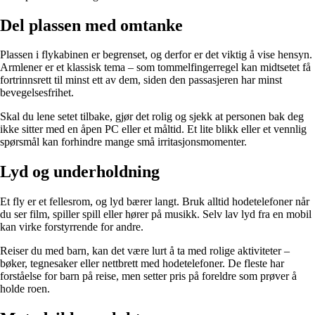
Del plassen med omtanke
Plassen i flykabinen er begrenset, og derfor er det viktig å vise hensyn.
Armlener er et klassisk tema – som tommelfingerregel kan midtsetet få
fortrinnsrett til minst ett av dem, siden den passasjeren har minst
bevegelsesfrihet.
Skal du lene setet tilbake, gjør det rolig og sjekk at personen bak deg
ikke sitter med en åpen PC eller et måltid. Et lite blikk eller et vennlig
spørsmål kan forhindre mange små irritasjonsmomenter.
Lyd og underholdning
Et fly er et fellesrom, og lyd bærer langt. Bruk alltid hodetelefoner når
du ser film, spiller spill eller hører på musikk. Selv lav lyd fra en mobil
kan virke forstyrrende for andre.
Reiser du med barn, kan det være lurt å ta med rolige aktiviteter –
bøker, tegnesaker eller nettbrett med hodetelefoner. De fleste har
forståelse for barn på reise, men setter pris på foreldre som prøver å
holde roen.