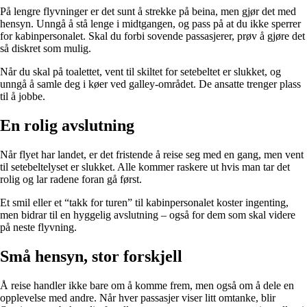
På lengre flyvninger er det sunt å strekke på beina, men gjør det med
hensyn. Unngå å stå lenge i midtgangen, og pass på at du ikke sperrer
for kabinpersonalet. Skal du forbi sovende passasjerer, prøv å gjøre det
så diskret som mulig.
Når du skal på toalettet, vent til skiltet for setebeltet er slukket, og
unngå å samle deg i køer ved galley-området. De ansatte trenger plass
til å jobbe.
En rolig avslutning
Når flyet har landet, er det fristende å reise seg med en gang, men vent
til setebeltelyset er slukket. Alle kommer raskere ut hvis man tar det
rolig og lar radene foran gå først.
Et smil eller et “takk for turen” til kabinpersonalet koster ingenting,
men bidrar til en hyggelig avslutning – også for dem som skal videre
på neste flyvning.
Små hensyn, stor forskjell
Å reise handler ikke bare om å komme frem, men også om å dele en
opplevelse med andre. Når hver passasjer viser litt omtanke, blir