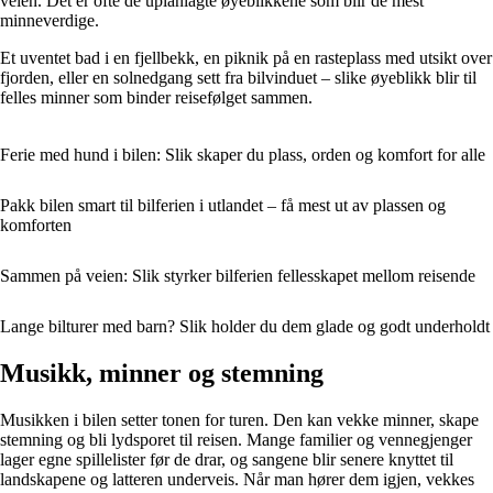
veien. Det er ofte de uplanlagte øyeblikkene som blir de mest
minneverdige.
Et uventet bad i en fjellbekk, en piknik på en rasteplass med utsikt over
fjorden, eller en solnedgang sett fra bilvinduet – slike øyeblikk blir til
felles minner som binder reisefølget sammen.
Ferie med hund i bilen: Slik skaper du plass, orden og komfort for alle
Pakk bilen smart til bilferien i utlandet – få mest ut av plassen og
komforten
Sammen på veien: Slik styrker bilferien fellesskapet mellom reisende
Lange bilturer med barn? Slik holder du dem glade og godt underholdt
Musikk, minner og stemning
Musikken i bilen setter tonen for turen. Den kan vekke minner, skape
stemning og bli lydsporet til reisen. Mange familier og vennegjenger
lager egne spillelister før de drar, og sangene blir senere knyttet til
landskapene og latteren underveis. Når man hører dem igjen, vekkes