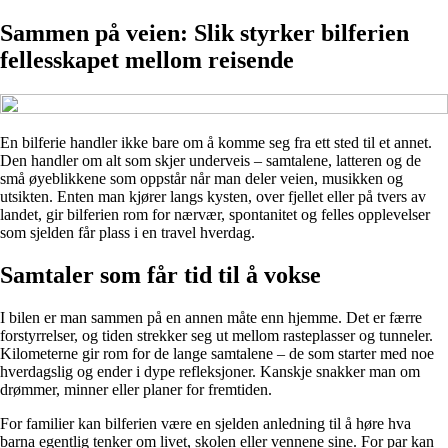
Sammen på veien: Slik styrker bilferien
fellesskapet mellom reisende
En bilferie handler ikke bare om å komme seg fra ett sted til et annet.
Den handler om alt som skjer underveis – samtalene, latteren og de
små øyeblikkene som oppstår når man deler veien, musikken og
utsikten. Enten man kjører langs kysten, over fjellet eller på tvers av
landet, gir bilferien rom for nærvær, spontanitet og felles opplevelser
som sjelden får plass i en travel hverdag.
Samtaler som får tid til å vokse
I bilen er man sammen på en annen måte enn hjemme. Det er færre
forstyrrelser, og tiden strekker seg ut mellom rasteplasser og tunneler.
Kilometerne gir rom for de lange samtalene – de som starter med noe
hverdagslig og ender i dype refleksjoner. Kanskje snakker man om
drømmer, minner eller planer for fremtiden.
For familier kan bilferien være en sjelden anledning til å høre hva
barna egentlig tenker om livet, skolen eller vennene sine. For par kan