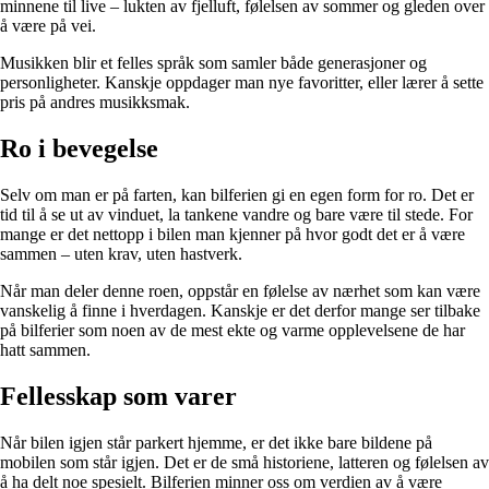
minnene til live – lukten av fjelluft, følelsen av sommer og gleden over
å være på vei.
Musikken blir et felles språk som samler både generasjoner og
personligheter. Kanskje oppdager man nye favoritter, eller lærer å sette
pris på andres musikksmak.
Ro i bevegelse
Selv om man er på farten, kan bilferien gi en egen form for ro. Det er
tid til å se ut av vinduet, la tankene vandre og bare være til stede. For
mange er det nettopp i bilen man kjenner på hvor godt det er å være
sammen – uten krav, uten hastverk.
Når man deler denne roen, oppstår en følelse av nærhet som kan være
vanskelig å finne i hverdagen. Kanskje er det derfor mange ser tilbake
på bilferier som noen av de mest ekte og varme opplevelsene de har
hatt sammen.
Fellesskap som varer
Når bilen igjen står parkert hjemme, er det ikke bare bildene på
mobilen som står igjen. Det er de små historiene, latteren og følelsen av
å ha delt noe spesielt. Bilferien minner oss om verdien av å være