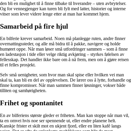
den bli en mulighet til å finne tilbake til hverandre – uten avbrytelser.
Og for vennegjenger kan turen bli fylt med latter, historier og interne
vitser som lever videre lenge etter at man har kommet hjem.
Samarbeid på fire hjul
En bilferie krever samarbeid. Noen må planlegge ruten, andre finner
overnattingssteder, og alle må bidra til å pakke, navigere og holde
humøret oppe. Når man løser små utfordringer sammen – som å finne
en ladestasjon i tide eller velge riktig avkjøring – styrkes følelsen av
fellesskap. Det handler ikke bare om å nå frem, men om å gjøre reisen
til et felles prosjekt.
Selv små uenigheter, som hvor man skal spise eller hvilken vei man
skal ta, kan bli en del av opplevelsen. De lærer oss å lytte, forhandle og
finne kompromisser. Når man sammen finner løsninger, vokser både
tilliten og samhørigheten.
Frihet og spontanitet
En av bilferiens største gleder er friheten. Man kan stoppe når man vil,
ta en omvei hvis noe ser spennende ut, eller endre planene helt.
Kanskje frister et skilt mot en ukjent fjord, eller en liten kafé langs