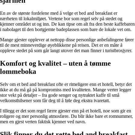
sjarmen
En av de største fordelene med å velge et bed and breakfast er
nærheten til lokalmiljøet. Vertene bor som regel selv på stedet og
kjenner området ut og inn. De kan tipse om alt fra den beste kaffebaren
i nabolaget til den bortgjemte badeplassen som bare de lokale vet om.
Mange gjester opplever at nettopp disse personlige anbefalingene fører
til de mest minneverdige øyeblikkene på reisen. Det er en måte å
oppleve stedet på som går langt utover det man finner i turistbrosjyrer.
Komfort og kvalitet – uten å tømme
lommeboka
Selv om et bed and breakfast ofte er rimeligere enn et hotell, betyr det
ikke at du må gå på kompromiss med kvaliteten. Mange verter legger
stor vekt på detaljer – fra gode senger og nytraktet kaffe til små
velkomsthilsener som får deg til å føle deg ekstra ivaretatt.
I tillegg er det som regel færre gjester enn på et hotell, noe som gir en
roligere og mer personlig atmosfære. Du blir ikke bare et romnummer,
men en gjest verten faktisk kjenner ved navn.
Slik finner du det rette bed and breakfast