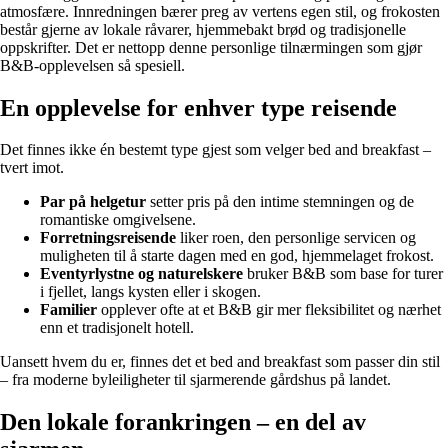
atmosfære. Innredningen bærer preg av vertens egen stil, og frokosten
består gjerne av lokale råvarer, hjemmebakt brød og tradisjonelle
oppskrifter. Det er nettopp denne personlige tilnærmingen som gjør
B&B-opplevelsen så spesiell.
En opplevelse for enhver type reisende
Det finnes ikke én bestemt type gjest som velger bed and breakfast –
tvert imot.
Par på helgetur
setter pris på den intime stemningen og de
romantiske omgivelsene.
Forretningsreisende
liker roen, den personlige servicen og
muligheten til å starte dagen med en god, hjemmelaget frokost.
Eventyrlystne og naturelskere
bruker B&B som base for turer
i fjellet, langs kysten eller i skogen.
Familier
opplever ofte at et B&B gir mer fleksibilitet og nærhet
enn et tradisjonelt hotell.
Uansett hvem du er, finnes det et bed and breakfast som passer din stil
– fra moderne byleiligheter til sjarmerende gårdshus på landet.
Den lokale forankringen – en del av