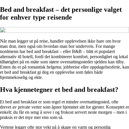
Bed and breakfast – det personlige valget
for enhver type reisende
Når man legger ut på reise, handler opplevelsen ikke bare om hvor
man drar, men også om hvordan man bor underveis. For mange
nordmenn har bed and breakfast – eller B&B – blitt et populært
alternativ til hotell, fordi det kombinerer komfort, personlighet og lokal
tilhørighet på en måte som større overnattingssteder sjelden kan tilby.
Enten du er på romantisk helgetur, jobbreise eller oppdagelsesferie, kan
et bed and breakfast gi deg en opplevelse som føles både
hjemmekoselig og ekte.
Hva kjennetegner et bed and breakfast?
Et bed and breakfast er som regel et mindre overnattingssted, ofte
drevet av private verter som åpner hjemmet sitt for gjester. Konseptet er
enkelt: du får en seng å sove i og frokost servert neste morgen – men i
praksis er det mye mer enn som så.
Vertene legger ofte stor vekt på å skape en varm og personlig