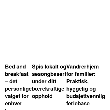
Bed and
Spis lokalt og
Vandrerhjem
breakfast
sesongbasert
for familier:
– det
under ditt
Praktisk,
personlige
bærekraftige
hyggelig og
valget for
opphold
budsjettvennlig
enhver
feriebase