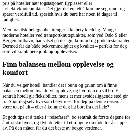
pris på hoteller nær togstasjoner, flyplasser eller
kollektivknutepunkter. Det gjør det enkelt å komme seg rundt og
sparer verdifull tid, spesielt hvis du bare har noen få dager til
rådighet.
Men praktisk beliggenhet trenger ikke bety kjedelig. Mange
moderne hoteller ved transportknutepunkter, som ved Oslo S eller
Bergen lufthavn, har satset på design, komfort og gode restauranter.
Dermed får du både bekvemmelighet og kvalitet – perfekt for deg
som vil kombinere jobb og opplevelser.
Finn balansen mellom opplevelse og
komfort
Når du velger hotell, handler det i bunn og grunn om å finne
balansen mellom hva du vil oppleve, og hvordan du vil bo. Et
sentralt hotell gir fleksibilitet, mens et mer avsidesliggende sted gir
ro. Spør deg selv hva som betyr mest for deg på denne reisen: å
være tett på alt – eller å komme deg litt bort fra det hele?
Et godt tips er å tenke i “reisefaser”: bo sentralt de første dagene for
å utforske byen, og flytt deretter til et roligere område for å slappe
av. På den måten får du det beste av begge verdener.