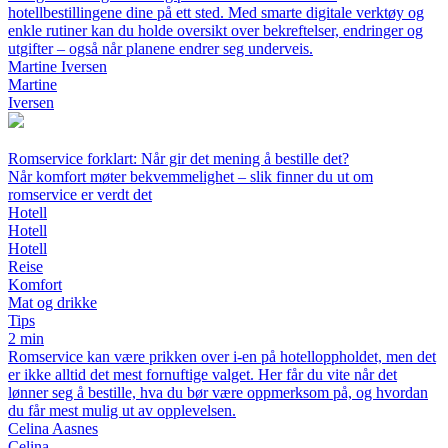
hotellbestillingene dine på ett sted. Med smarte digitale verktøy og
enkle rutiner kan du holde oversikt over bekreftelser, endringer og
utgifter – også når planene endrer seg underveis.
Martine Iversen
Martine
Iversen
Romservice forklart: Når gir det mening å bestille det?
Når komfort møter bekvemmelighet – slik finner du ut om
romservice er verdt det
Hotell
Hotell
Hotell
Reise
Komfort
Mat og drikke
Tips
2 min
Romservice kan være prikken over i-en på hotelloppholdet, men det
er ikke alltid det mest fornuftige valget. Her får du vite når det
lønner seg å bestille, hva du bør være oppmerksom på, og hvordan
du får mest mulig ut av opplevelsen.
Celina Aasnes
Celina