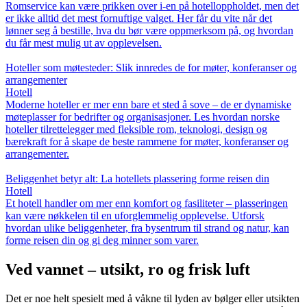
Romservice kan være prikken over i-en på hotelloppholdet, men det
er ikke alltid det mest fornuftige valget. Her får du vite når det
lønner seg å bestille, hva du bør være oppmerksom på, og hvordan
du får mest mulig ut av opplevelsen.
Hoteller som møtesteder: Slik innredes de for møter, konferanser og
arrangementer
Hotell
Moderne hoteller er mer enn bare et sted å sove – de er dynamiske
møteplasser for bedrifter og organisasjoner. Les hvordan norske
hoteller tilrettelegger med fleksible rom, teknologi, design og
bærekraft for å skape de beste rammene for møter, konferanser og
arrangementer.
Beliggenhet betyr alt: La hotellets plassering forme reisen din
Hotell
Et hotell handler om mer enn komfort og fasiliteter – plasseringen
kan være nøkkelen til en uforglemmelig opplevelse. Utforsk
hvordan ulike beliggenheter, fra bysentrum til strand og natur, kan
forme reisen din og gi deg minner som varer.
Ved vannet – utsikt, ro og frisk luft
Det er noe helt spesielt med å våkne til lyden av bølger eller utsikten