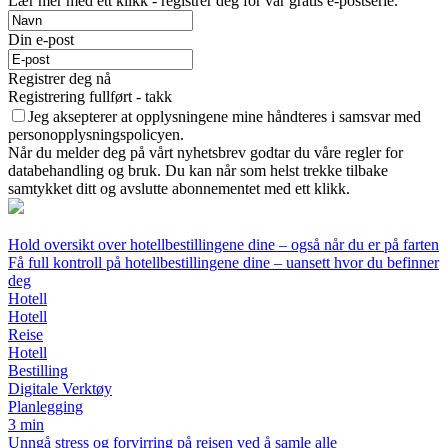
Lær mer med ett klikk - registrer deg for vår gratis e-postserie.
Din e-post
Registrer deg nå
Registrering fullført - takk
Jeg aksepterer at opplysningene mine håndteres i samsvar med
personopplysningspolicyen.
Når du melder deg på vårt nyhetsbrev godtar du våre regler for
databehandling og bruk. Du kan når som helst trekke tilbake
samtykket ditt og avslutte abonnementet med ett klikk.
Hold oversikt over hotellbestillingene dine – også når du er på farten
Få full kontroll på hotellbestillingene dine – uansett hvor du befinner
deg
Hotell
Hotell
Reise
Hotell
Bestilling
Digitale Verktøy
Planlegging
3 min
Unngå stress og forvirring på reisen ved å samle alle