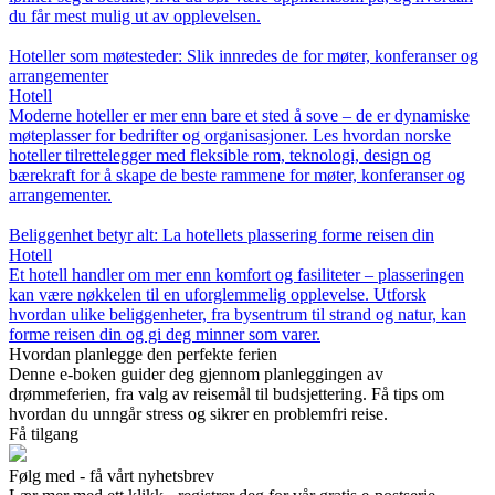
du får mest mulig ut av opplevelsen.
Hoteller som møtesteder: Slik innredes de for møter, konferanser og
arrangementer
Hotell
Moderne hoteller er mer enn bare et sted å sove – de er dynamiske
møteplasser for bedrifter og organisasjoner. Les hvordan norske
hoteller tilrettelegger med fleksible rom, teknologi, design og
bærekraft for å skape de beste rammene for møter, konferanser og
arrangementer.
Beliggenhet betyr alt: La hotellets plassering forme reisen din
Hotell
Et hotell handler om mer enn komfort og fasiliteter – plasseringen
kan være nøkkelen til en uforglemmelig opplevelse. Utforsk
hvordan ulike beliggenheter, fra bysentrum til strand og natur, kan
forme reisen din og gi deg minner som varer.
Hvordan planlegge den perfekte ferien
Denne e-boken guider deg gjennom planleggingen av
drømmeferien, fra valg av reisemål til budsjettering. Få tips om
hvordan du unngår stress og sikrer en problemfri reise.
Få tilgang
Følg med - få vårt nyhetsbrev