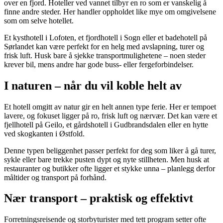
over en fjord. Hoteller ved vannet tilbyr en ro som er vanskelig å
finne andre steder. Her handler oppholdet like mye om omgivelsene
som om selve hotellet.
Et kysthotell i Lofoten, et fjordhotell i Sogn eller et badehotell på
Sørlandet kan være perfekt for en helg med avslapning, turer og
frisk luft. Husk bare å sjekke transportmulighetene – noen steder
krever bil, mens andre har gode buss- eller fergeforbindelser.
I naturen – når du vil koble helt av
Et hotell omgitt av natur gir en helt annen type ferie. Her er tempoet
lavere, og fokuset ligger på ro, frisk luft og nærvær. Det kan være et
fjellhotell på Geilo, et gårdshotell i Gudbrandsdalen eller en hytte
ved skogkanten i Østfold.
Denne typen beliggenhet passer perfekt for deg som liker å gå turer,
sykle eller bare trekke pusten dypt og nyte stillheten. Men husk at
restauranter og butikker ofte ligger et stykke unna – planlegg derfor
måltider og transport på forhånd.
Nær transport – praktisk og effektivt
Forretningsreisende og storbyturister med tett program setter ofte