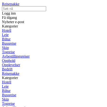
Reisepakke
Logg inn
Få tilgang
Nyheter e-post
Kategorier
Hotell
Leie
Biltur
Bussreise
Skip
Togreise
Avbestillingsreiser
Opphold
Opplevelser
Bedrift
Reisepakke
Kategorier
Hotell
Leie
Biltur
Bussreise
Skip
Togreise