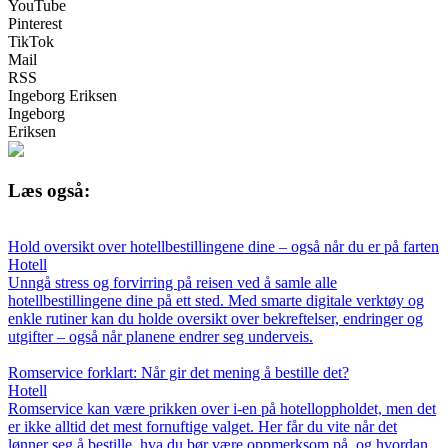
YouTube
Pinterest
TikTok
Mail
RSS
Ingeborg Eriksen
Ingeborg
Eriksen
Læs også:
Hold oversikt over hotellbestillingene dine – også når du er på farten
Hotell
Unngå stress og forvirring på reisen ved å samle alle
hotellbestillingene dine på ett sted. Med smarte digitale verktøy og
enkle rutiner kan du holde oversikt over bekreftelser, endringer og
utgifter – også når planene endrer seg underveis.
Romservice forklart: Når gir det mening å bestille det?
Hotell
Romservice kan være prikken over i-en på hotelloppholdet, men det
er ikke alltid det mest fornuftige valget. Her får du vite når det
lønner seg å bestille, hva du bør være oppmerksom på, og hvordan