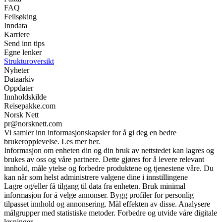
FAQ
Feilsøking
Inndata
Karriere
Send inn tips
Egne lenker
Strukturoversikt
Nyheter
Dataarkiv
Oppdater
Innholdskilde
Reisepakke.com
Norsk Nett
pr@norsknett.com
Vi samler inn informasjonskapsler for å gi deg en bedre
brukeropplevelse. Les mer her.
Informasjon om enheten din og din bruk av nettstedet kan lagres og
brukes av oss og våre partnere. Dette gjøres for å levere relevant
innhold, måle ytelse og forbedre produktene og tjenestene våre. Du
kan når som helst administrere valgene dine i innstillingene
Lagre og/eller få tilgang til data fra enheten. Bruk minimal
informasjon for å velge annonser. Bygg profiler for personlig
tilpasset innhold og annonsering. Mål effekten av disse. Analysere
målgrupper med statistiske metoder. Forbedre og utvide våre digitale
løsninger