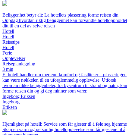
Beliggenhet betyr alt: La hotellets plassering forme reisen din
Oppdag hvordan riktig beliggenhet kan forvandle hotelloppholdet
ditt til en del av selve reisen
Hotell
Hotell
Reisetips
Hotell
Ferie
Opplevelser
Reiseplanlegging
3 min
Et hotell handler om mer enn komfort og fasiliteter – plasseringen
kan være nøkkelen til en uforglemmelig opplevelse. Utforsk
hvordan ulike beliggenheter, fra bysentrum til strand og natur, kan
forme reisen din og gi deg minner som varer.
Ingeborg Eriksen
Ingeborg
Eriksen
Hjemlighet på hotell: Service som får gjester til å føle seg hjemme
Skap en varm og personlig hotellopplevelse som får gjestene til å
trives som hjemme