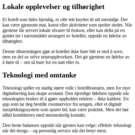
Lokale opplevelser og tilhørighet
Et hotell som føles hjemlig, er ofte tett knyttet til sitt nærmiljø. Det
kan være gjennom mat, kunst eller aktiviteter som speiler stedet. Når
gjestene får servert lokale råvarer til frokost, eller kan delta på en
guidet tur i nærområdet arrangert av hotellet, oppstår en følelse av
tilhørighet.
Denne tilnærmingen gjør at hotellet ikke bare blir et sted å sove,
men en del av selve reiseopplevelsen. Det gir gjestene en følelse av
å høre til – om så bare for en natt eller to.
Teknologi med omtanke
Teknologi spiller en stadig større rolle i hotellbransjen, men for mye
digitalisering kan skape avstand. Den hjemlige følelsen oppstår når
teknologien brukes til å gjøre oppholdet enklere – ikke kaldere. En
app som lar deg bestille roomservice fra sengen, eller et digitalt
innsjekkingssystem som sparer tid, kan være praktisk. Men det bør
alltid kombineres med menneskelig kontakt.
Den beste balansen oppstår når gjesten kan velge: effektiv teknologi
når det trengs – og personlig service når det betyr mest.