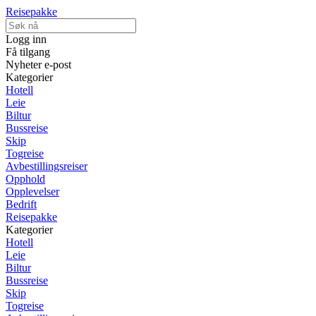
Reisepakke
Logg inn
Få tilgang
Nyheter e-post
Kategorier
Hotell
Leie
Biltur
Bussreise
Skip
Togreise
Avbestillingsreiser
Opphold
Opplevelser
Bedrift
Reisepakke
Kategorier
Hotell
Leie
Biltur
Bussreise
Skip
Togreise