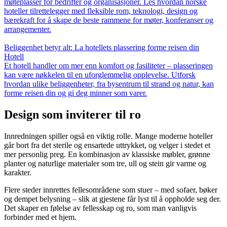
møteplasser for bedrifter og organisasjoner. Les hvordan norske
hoteller tilrettelegger med fleksible rom, teknologi, design og
bærekraft for å skape de beste rammene for møter, konferanser og
arrangementer.
Beliggenhet betyr alt: La hotellets plassering forme reisen din
Hotell
Et hotell handler om mer enn komfort og fasiliteter – plasseringen
kan være nøkkelen til en uforglemmelig opplevelse. Utforsk
hvordan ulike beliggenheter, fra bysentrum til strand og natur, kan
forme reisen din og gi deg minner som varer.
Design som inviterer til ro
Innredningen spiller også en viktig rolle. Mange moderne hoteller
går bort fra det sterile og ensartede uttrykket, og velger i stedet et
mer personlig preg. En kombinasjon av klassiske møbler, grønne
planter og naturlige materialer som tre, ull og stein gir varme og
karakter.
Flere steder innrettes fellesområdene som stuer – med sofaer, bøker
og dempet belysning – slik at gjestene får lyst til å oppholde seg der.
Det skaper en følelse av fellesskap og ro, som man vanligvis
forbinder med et hjem.