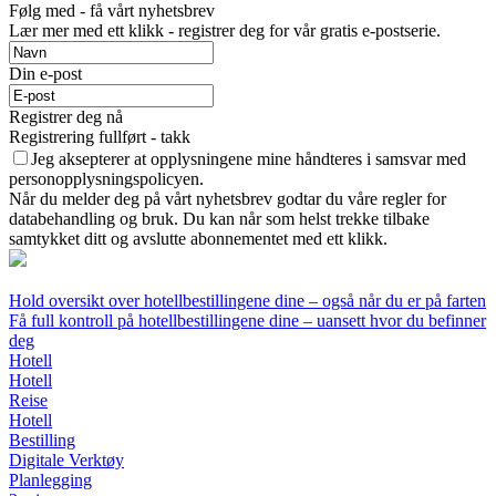
Følg med - få vårt nyhetsbrev
Lær mer med ett klikk - registrer deg for vår gratis e-postserie.
Din e-post
Registrer deg nå
Registrering fullført - takk
Jeg aksepterer at opplysningene mine håndteres i samsvar med
personopplysningspolicyen.
Når du melder deg på vårt nyhetsbrev godtar du våre regler for
databehandling og bruk. Du kan når som helst trekke tilbake
samtykket ditt og avslutte abonnementet med ett klikk.
Hold oversikt over hotellbestillingene dine – også når du er på farten
Få full kontroll på hotellbestillingene dine – uansett hvor du befinner
deg
Hotell
Hotell
Reise
Hotell
Bestilling
Digitale Verktøy
Planlegging