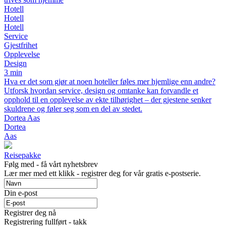
Hotell
Hotell
Hotell
Service
Gjestfrihet
Opplevelse
Design
3 min
Hva er det som gjør at noen hoteller føles mer hjemlige enn andre?
Utforsk hvordan service, design og omtanke kan forvandle et
opphold til en opplevelse av ekte tilhørighet – der gjestene senker
skuldrene og føler seg som en del av stedet.
Dortea Aas
Dortea
Aas
Reisepakke
Følg med - få vårt nyhetsbrev
Lær mer med ett klikk - registrer deg for vår gratis e-postserie.
Din e-post
Registrer deg nå
Registrering fullført - takk