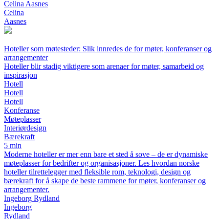
Celina Aasnes
Celina
Aasnes
Hoteller som møtesteder: Slik innredes de for møter, konferanser og
arrangementer
Hoteller blir stadig viktigere som arenaer for møter, samarbeid og
inspirasjon
Hotell
Hotell
Hotell
Konferanse
Møteplasser
Interiørdesign
Bærekraft
5 min
Moderne hoteller er mer enn bare et sted å sove – de er dynamiske
møteplasser for bedrifter og organisasjoner. Les hvordan norske
hoteller tilrettelegger med fleksible rom, teknologi, design og
bærekraft for å skape de beste rammene for møter, konferanser og
arrangementer.
Ingeborg Rydland
Ingeborg
Rydland