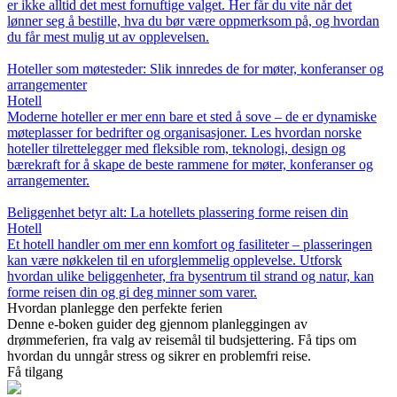
er ikke alltid det mest fornuftige valget. Her får du vite når det
lønner seg å bestille, hva du bør være oppmerksom på, og hvordan
du får mest mulig ut av opplevelsen.
Hoteller som møtesteder: Slik innredes de for møter, konferanser og
arrangementer
Hotell
Moderne hoteller er mer enn bare et sted å sove – de er dynamiske
møteplasser for bedrifter og organisasjoner. Les hvordan norske
hoteller tilrettelegger med fleksible rom, teknologi, design og
bærekraft for å skape de beste rammene for møter, konferanser og
arrangementer.
Beliggenhet betyr alt: La hotellets plassering forme reisen din
Hotell
Et hotell handler om mer enn komfort og fasiliteter – plasseringen
kan være nøkkelen til en uforglemmelig opplevelse. Utforsk
hvordan ulike beliggenheter, fra bysentrum til strand og natur, kan
forme reisen din og gi deg minner som varer.
Hvordan planlegge den perfekte ferien
Denne e-boken guider deg gjennom planleggingen av
drømmeferien, fra valg av reisemål til budsjettering. Få tips om
hvordan du unngår stress og sikrer en problemfri reise.
Få tilgang