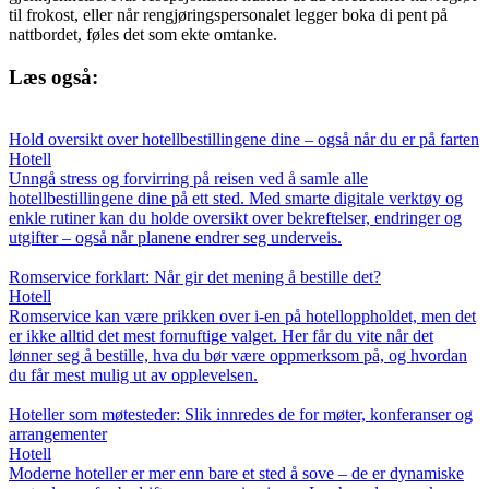
til frokost, eller når rengjøringspersonalet legger boka di pent på
nattbordet, føles det som ekte omtanke.
Læs også:
Hold oversikt over hotellbestillingene dine – også når du er på farten
Hotell
Unngå stress og forvirring på reisen ved å samle alle
hotellbestillingene dine på ett sted. Med smarte digitale verktøy og
enkle rutiner kan du holde oversikt over bekreftelser, endringer og
utgifter – også når planene endrer seg underveis.
Romservice forklart: Når gir det mening å bestille det?
Hotell
Romservice kan være prikken over i-en på hotelloppholdet, men det
er ikke alltid det mest fornuftige valget. Her får du vite når det
lønner seg å bestille, hva du bør være oppmerksom på, og hvordan
du får mest mulig ut av opplevelsen.
Hoteller som møtesteder: Slik innredes de for møter, konferanser og
arrangementer
Hotell
Moderne hoteller er mer enn bare et sted å sove – de er dynamiske