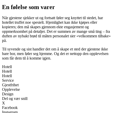
En følelse som varer
Når gjestene sjekker ut og fortsatt føler seg knyttet til stedet, har
hotellet truffet noe spesielt. Hjemlighet kan ikke kjøpes eller
kopieres; den må skapes gjennom ekte engasjement og
oppmerksomhet på detaljer. Det er summen av mange små ting – fra
duften av nybakt brød til måten personalet sier «velkommen tilbake»
på.
Til syvende og sist handler det om å skape et sted der gjestene ikke
bare bor, men føler seg hjemme. Og det er nettopp den opplevelsen
som får dem til å komme igjen.
Hotell
Hotell
Hotell
Service
Gjestfrihet
Opplevelse
Design
Del og vær snill
X
Facebook
Instagram