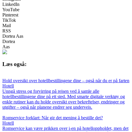
LinkedIn
YouTube
Pinterest
TikTok
Mail
RSS
Dortea Aas
Dortea
Aas
Læs også:
Hold oversikt over hotellbestillingene dine – også når du er på farten
Hotell
Unngå stress og forvirring på reisen ved å samle alle
hotellbestillingene dine på ett sted. Med smarte digitale verktøy og
enkle rutiner kan du holde oversikt over bekreftelser, endringer og
utgifter – også når planene endrer seg underveis.
Romservice forklart: Når gir det mening å bestille det?
Hotell
Romservice kan være prikken over i-en på hotelloppholdet, men det