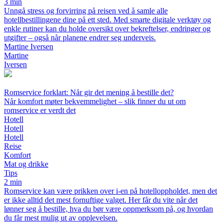
3 min
Unngå stress og forvirring på reisen ved å samle alle
hotellbestillingene dine på ett sted. Med smarte digitale verktøy og
enkle rutiner kan du holde oversikt over bekreftelser, endringer og
utgifter – også når planene endrer seg underveis.
Martine Iversen
Martine
Iversen
Romservice forklart: Når gir det mening å bestille det?
Når komfort møter bekvemmelighet – slik finner du ut om
romservice er verdt det
Hotell
Hotell
Hotell
Reise
Komfort
Mat og drikke
Tips
2 min
Romservice kan være prikken over i-en på hotelloppholdet, men det
er ikke alltid det mest fornuftige valget. Her får du vite når det
lønner seg å bestille, hva du bør være oppmerksom på, og hvordan
du får mest mulig ut av opplevelsen.