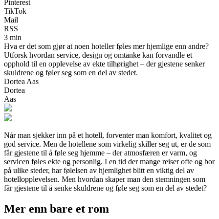
Pinterest
TikTok
Mail
RSS
3 min
Hva er det som gjør at noen hoteller føles mer hjemlige enn andre?
Utforsk hvordan service, design og omtanke kan forvandle et
opphold til en opplevelse av ekte tilhørighet – der gjestene senker
skuldrene og føler seg som en del av stedet.
Dortea Aas
Dortea
Aas
Når man sjekker inn på et hotell, forventer man komfort, kvalitet og
god service. Men de hotellene som virkelig skiller seg ut, er de som
får gjestene til å føle seg hjemme – der atmosfæren er varm, og
servicen føles ekte og personlig. I en tid der mange reiser ofte og bor
på ulike steder, har følelsen av hjemlighet blitt en viktig del av
hotellopplevelsen. Men hvordan skaper man den stemningen som
får gjestene til å senke skuldrene og føle seg som en del av stedet?
Mer enn bare et rom