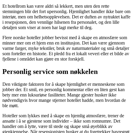
Et hotellrom kan være aldri så lekkert, men uten den rette
stemningen blir det fort upersonlig. Hjemlighet handler ikke bare om
interiør, men om helhetsopplevelsen. Det er duften av nytraktet kaffe
i resepsjonen, den vennlige hilsenen fra personalet, og den lille
detaljen som viser at noen har lagt merke til deg.
Flere norske hoteller jobber bevisst med å skape en atmosfære som
minner mer om et hjem enn en institusjon. Det kan være gjennom
varme farger, myke tekstiler, bruk av naturmaterialer og små detaljer
som forteller en historie. Et pledd fra et lokalt veveri eller et bilde av
fjellene i området kan gjøre en stor forskjell.
Personlig service som nøkkelen
Den viktigste faktoren for å skape hjemlighet er menneskene som
jobber der. Et smil, en personlig kommentar eller en liten gest kan
bety mer enn luksuriøse fasiliteter. Mange gjester husker ikke
nødvendigvis hvor mange stjerner hotellet hadde, men hvordan de
ble møtt.
Hoteller som lykkes med å skape en hjemlig atmosfære, trener de
ansatte i å se gjestene som individer – ikke som romnumre. Det
handler om å lytte, være til stede og skape små øyeblikk av
gjenkjennelse. Når resepsjonisten husker at du foretrekker havregrøt