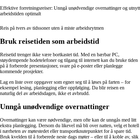
Effektive forretningsreiser: Unngå unødvendige overnattinger og utnytt
arbeidstiden optimalt
Reis på tvers av tidssoner uten å miste arbeidsrytmen
Bruk reisetiden som arbeidstid
Reisetid trenger ikke være bortkastet tid. Med en bærbar PC,
støydempende hodetelefoner og tilgang til internett kan du bruke tiden
på å forberede presentasjoner, svare på e-poster eller planlegge
kommende prosjekter.
Lag en liste over oppgaver som egner seg til å løses på farten – for
eksempel lesing, planlegging eller oppfølging. Da blir reisen en
naturlig del av arbeidsdagen, ikke et avbrudd.
Unngå unødvendige overnattinger
Overnattinger kan være nødvendige, men ofte kan de unngås med litt
ekstra planlegging. Dersom du likevel må bli over natten, velg et hotell
i nærheten av møtestedet eller transportknutepunktet for å spare tid.
Bruk kvelden til å forberede neste dags møter – eller til å koble av, slik