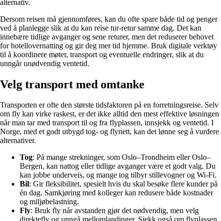
alternativ.
Dersom reisen må gjennomføres, kan du ofte spare både tid og penger
ved å planlegge slik at du kan reise tur-retur samme dag. Det kan
innebære tidlige avganger og sene returer, men det reduserer behovet
for hotellovernatting og gir deg mer tid hjemme. Bruk digitale verktøy
til å koordinere møter, transport og eventuelle endringer, slik at du
unngår unødvendig ventetid.
Velg transport med omtanke
Transporten er ofte den største tidsfaktoren på en forretningsreise. Selv
om fly kan virke raskest, er det ikke alltid den mest effektive løsningen
når man tar med transport til og fra flyplassen, innsjekk og ventetid. I
Norge, med et godt utbygd tog- og flynett, kan det lønne seg å vurdere
alternativer.
Tog
: På mange strekninger, som Oslo–Trondheim eller Oslo–
Bergen, kan nattog eller tidlige avganger være et godt valg. Du
kan jobbe underveis, og mange tog tilbyr stillevogner og Wi-Fi.
Bil
: Gir fleksibilitet, spesielt hvis du skal besøke flere kunder på
én dag. Samkjøring med kolleger kan redusere både kostnader
og miljøbelastning.
Fly
: Bruk fly når avstanden gjør det nødvendig, men velg
direktefly og unngå mellomlandinger. Sjekk også om flyplassen