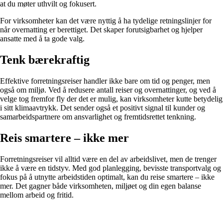
at du møter uthvilt og fokusert.
For virksomheter kan det være nyttig å ha tydelige retningslinjer for
når overnatting er berettiget. Det skaper forutsigbarhet og hjelper
ansatte med å ta gode valg.
Tenk bærekraftig
Effektive forretningsreiser handler ikke bare om tid og penger, men
også om miljø. Ved å redusere antall reiser og overnattinger, og ved å
velge tog fremfor fly der det er mulig, kan virksomheter kutte betydelig
i sitt klimaavtrykk. Det sender også et positivt signal til kunder og
samarbeidspartnere om ansvarlighet og fremtidsrettet tenkning.
Reis smartere – ikke mer
Forretningsreiser vil alltid være en del av arbeidslivet, men de trenger
ikke å være en tidstyv. Med god planlegging, bevisste transportvalg og
fokus på å utnytte arbeidstiden optimalt, kan du reise smartere – ikke
mer. Det gagner både virksomheten, miljøet og din egen balanse
mellom arbeid og fritid.