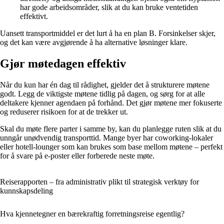
har gode arbeidsområder, slik at du kan bruke ventetiden
effektivt.
Uansett transportmiddel er det lurt å ha en plan B. Forsinkelser skjer,
og det kan være avgjørende å ha alternative løsninger klare.
Gjør møtedagen effektiv
Når du kun har én dag til rådighet, gjelder det å strukturere møtene
godt. Legg de viktigste møtene tidlig på dagen, og sørg for at alle
deltakere kjenner agendaen på forhånd. Det gjør møtene mer fokuserte
og reduserer risikoen for at de trekker ut.
Skal du møte flere parter i samme by, kan du planlegge ruten slik at du
unngår unødvendig transporttid. Mange byer har coworking-lokaler
eller hotell-lounger som kan brukes som base mellom møtene – perfekt
for å svare på e-poster eller forberede neste møte.
Reiserapporten – fra administrativ plikt til strategisk verktøy for
kunnskapsdeling
Hva kjennetegner en bærekraftig forretningsreise egentlig?