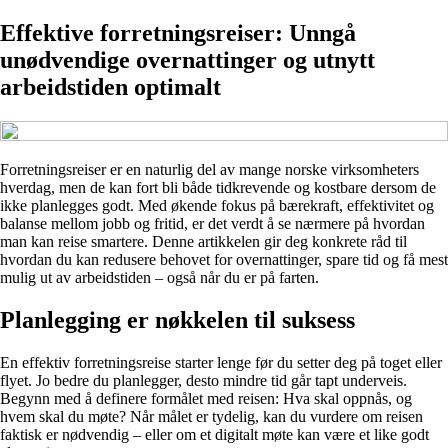
Effektive forretningsreiser: Unngå
unødvendige overnattinger og utnytt
arbeidstiden optimalt
Forretningsreiser er en naturlig del av mange norske virksomheters
hverdag, men de kan fort bli både tidkrevende og kostbare dersom de
ikke planlegges godt. Med økende fokus på bærekraft, effektivitet og
balanse mellom jobb og fritid, er det verdt å se nærmere på hvordan
man kan reise smartere. Denne artikkelen gir deg konkrete råd til
hvordan du kan redusere behovet for overnattinger, spare tid og få mest
mulig ut av arbeidstiden – også når du er på farten.
Planlegging er nøkkelen til suksess
En effektiv forretningsreise starter lenge før du setter deg på toget eller
flyet. Jo bedre du planlegger, desto mindre tid går tapt underveis.
Begynn med å definere formålet med reisen: Hva skal oppnås, og
hvem skal du møte? Når målet er tydelig, kan du vurdere om reisen
faktisk er nødvendig – eller om et digitalt møte kan være et like godt