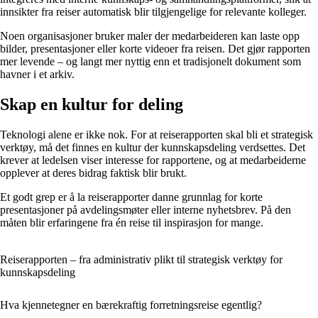
innsikter fra reiser automatisk blir tilgjengelige for relevante kolleger.
Noen organisasjoner bruker maler der medarbeideren kan laste opp
bilder, presentasjoner eller korte videoer fra reisen. Det gjør rapporten
mer levende – og langt mer nyttig enn et tradisjonelt dokument som
havner i et arkiv.
Skap en kultur for deling
Teknologi alene er ikke nok. For at reiserapporten skal bli et strategisk
verktøy, må det finnes en kultur der kunnskapsdeling verdsettes. Det
krever at ledelsen viser interesse for rapportene, og at medarbeiderne
opplever at deres bidrag faktisk blir brukt.
Et godt grep er å la reiserapporter danne grunnlag for korte
presentasjoner på avdelingsmøter eller interne nyhetsbrev. På den
måten blir erfaringene fra én reise til inspirasjon for mange.
Reiserapporten – fra administrativ plikt til strategisk verktøy for
kunnskapsdeling
Hva kjennetegner en bærekraftig forretningsreise egentlig?