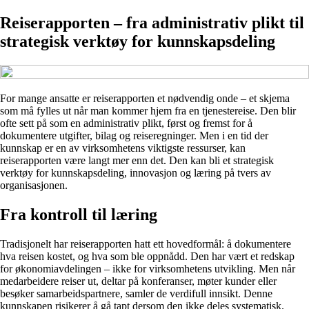
Reiserapporten – fra administrativ plikt til
strategisk verktøy for kunnskapsdeling
For mange ansatte er reiserapporten et nødvendig onde – et skjema
som må fylles ut når man kommer hjem fra en tjenestereise. Den blir
ofte sett på som en administrativ plikt, først og fremst for å
dokumentere utgifter, bilag og reiseregninger. Men i en tid der
kunnskap er en av virksomhetens viktigste ressurser, kan
reiserapporten være langt mer enn det. Den kan bli et strategisk
verktøy for kunnskapsdeling, innovasjon og læring på tvers av
organisasjonen.
Fra kontroll til læring
Tradisjonelt har reiserapporten hatt ett hovedformål: å dokumentere
hva reisen kostet, og hva som ble oppnådd. Den har vært et redskap
for økonomiavdelingen – ikke for virksomhetens utvikling. Men når
medarbeidere reiser ut, deltar på konferanser, møter kunder eller
besøker samarbeidspartnere, samler de verdifull innsikt. Denne
kunnskapen risikerer å gå tapt dersom den ikke deles systematisk.