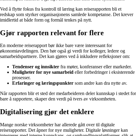
Ved å flytte fokus fra kontroll til læring kan reiserapporten bli et
redskap som styrker organisasjonens samlede kompetanse. Det krever
imidlertid at både form og formål tenkes på nytt.
Gjør rapporten relevant for flere
En moderne reiserapport bør ikke bare være interessant for
økonomiavdelingen. Den bør også gi verdi for kolleger, ledere og
samarbeidspartnere. Det kan gjøres ved å inkludere refleksjoner om:
Tendenser og innsikter
fra møter, konferanser eller markeder.
Muligheter for nye samarbeid
eller forbedringer i eksisterende
prosesser.
Erfaringer og læringspunkter
som andre kan dra nytte av.
Når rapporten blir et sted der medarbeideren deler kunnskap i stedet for
bare å rapportere, skaper den verdi på tvers av virksomheten.
Digitalisering gjør det enklere
Mange norske virksomheter har allerede gått over til digitale
reiserapporter. Det åpner for nye muligheter. Digitale løsninger kan
integreres med interne kunnskaps- og samhandlingsplattformer, slik at